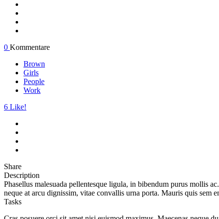
0
Kommentare
Brown
Girls
People
Work
6
Like!
Share
Description
Phasellus malesuada pellentesque ligula, in bibendum purus mollis ac.
neque at arcu dignissim, vitae convallis urna porta. Mauris quis sem e
Tasks
Cras posuere orci sit amet nisi euismod maximus. Maecenas neque dui,