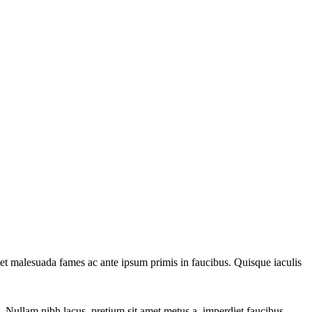
 et malesuada fames ac ante ipsum primis in faucibus. Quisque iaculis
 Nullam nibh lacus, pretium sit amet metus a, imperdiet faucibus