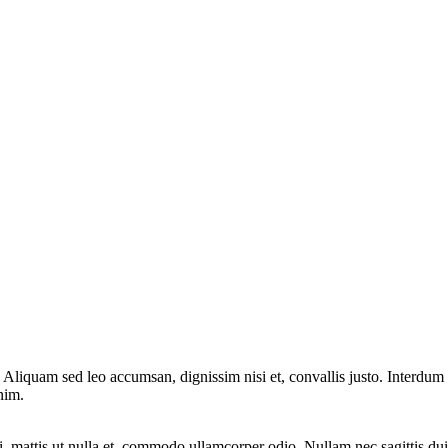
 Aliquam sed leo accumsan, dignissim nisi et, convallis justo. Interdum
nim.
 mattis ut nulla et, commodo ullamcorper odio. Nullam nec sagittis dui.